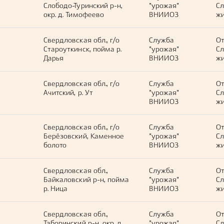
Слободо-Туринский р-н,
"урожая"
С
окр. д. Тимофеево
ВНИИОЗ
жи
Свердловская обл., г/о
Служба
О
Староуткинск, пойма р.
"урожая"
С
Дарья
ВНИИОЗ
жи
Свердловская обл., г/о
Служба
О
Ачитский, р. Ут
"урожая"
С
ВНИИОЗ
жи
Свердловская обл., г/о
Служба
О
Берёзовский, Каменное
"урожая"
С
болото
ВНИИОЗ
жи
Свердловская обл.,
Служба
О
Байкаловский р-н, пойма
"урожая"
С
р. Ница
ВНИИОЗ
жи
Свердловская обл.,
Служба
О
Таборинский р-н, окр. д.
"урожая"
С