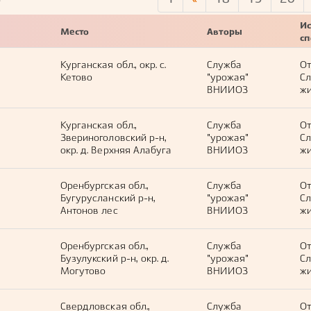
8
Ис
Место
Авторы
с
Курганская обл., окр. с.
Служба
О
Кетово
"урожая"
С
ВНИИОЗ
жи
Курганская обл.,
Служба
О
Звериноголовский р-н,
"урожая"
С
окр. д. Верхняя Алабуга
ВНИИОЗ
жи
Оренбургская обл.,
Служба
О
Бугурусланский р-н,
"урожая"
С
Антонов лес
ВНИИОЗ
жи
Оренбургская обл.,
Служба
О
Бузулукский р-н, окр. д.
"урожая"
С
Могутово
ВНИИОЗ
жи
Свердловская обл.,
Служба
О