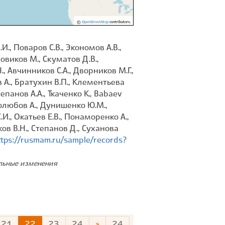
©
OpenStreetMap
contributors.
., Поваров С.В., Экономов А.В.,
Новиков М., Скуматов Д.В.,
., Авчинников С.А., Дворников М.Г.,
в А., Братухин В.П., Клементьева
тепанов А.А., Ткаченко К., Babaev
бролюбов А., Дунишенко Ю.М.,
И., Окатьев Е.В., Понаморенко А.,
ков В.Н., Степанов Д., Суханова
ttps://rusmam.ru/sample/records?
ельные изменения
21
22
23
24
»
24