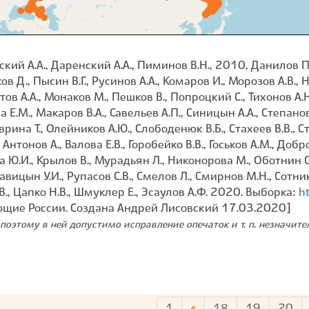
й А.А., Даренский А.А., Пиминов В.Н., 2010, Данилов П.И
в Д., Пысин В.Г., Русинов А.А., Комаров И., Морозов А.В., 
ов А.А., Монаков М., Пешков В., Попроцкий С., Тихонов А.Н
а Е.М., Макаров В.А., Савельев А.П., Синицын А.А., Степано
аврина Т., Олейников А.Ю., Слободенюк В.Б., Стахеев В.В., С
Антонов А., Валова Е.В., Горобейко В.В., Госьков А.М., До
а Ю.И., Крылов В., Мурадьян Л., Никонорова М., Оботнин С.
авицын У.И., Рупасов С.В., Смелов Л., Смирнов М.Н., Сотни
.В., Цапко Н.В., Шмуклер Е., Эсаулов А.Ф. 2020. Выборка:
h
ющие России. Создана Андрей Лисовский 17.03.2020]
поэтому в ней допустимо исправление опечаток и т. п. незначит
1
«
18
19
20