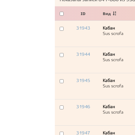
Показаны записи
841-880
из
93
ID
Вид
31943
Кабан
Sus scrofa
31944
Кабан
Sus scrofa
31945
Кабан
Sus scrofa
31946
Кабан
Sus scrofa
31947
Кабан