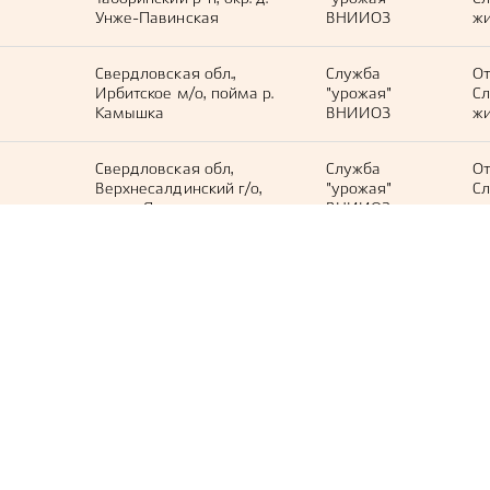
Унже-Павинская
ВНИИОЗ
жи
Свердловская обл.,
Служба
О
Ирбитское м/о, пойма р.
"урожая"
С
Камышка
ВНИИОЗ
жи
Свердловская обл,
Служба
О
Верхнесалдинский г/о,
"урожая"
С
окр. д. Ясашная
ВНИИОЗ
жи
Свердловская обл.,
Служба
О
Сысертский г/о, р. Губанка
"урожая"
С
ВНИИОЗ
жи
УР, Шарканский р-н,
Служба
О
пойма р. Казеска
"урожая"
С
ВНИИОЗ
жи
УР, Глазовский р-н, окр. д.
Служба
О
Парзи
"урожая"
С