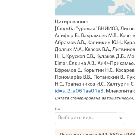
Цитирование:
[Служба "урожая" ВНИИОЗ, Лисовски
Алифер В., Вахрамеев М.В., Кочетко
Абрамов А.В., Калинкин Ю.Н., Курат
Долгих М.А., Квасов В.А., Литвинов
Н.Н., Крускоп С.В., Кулаков Д.В., М
Elmar, Ёлкина А.В., АиФ-Прикамье, 
Ефремов Е., Корытин Н.С., Косарев
Пономарёв В.В., Потанский В., Рук
Н.С., Трапезников И.С., Халтурин С
id=s_2_a061ae01e3
. Млекопита
цитата сгенерирована автоматически, 
Вид
Выберите вид...