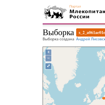
Портал
Млекопита
России
Выборка
s_2_a061ae01
Выборка создана
Андрей Лисовс
+
−
⤢