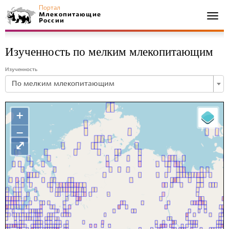
Портал
Млекопитающие
Togg
России
navi
Изученность по мелким млекопитающим
Изученность
По мелким млекопитающим
+
−
⤢