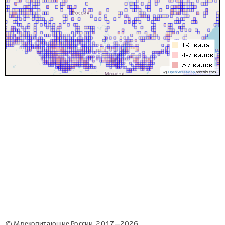
©
OpenStreetMap
contributors.
© Млекопитающие России, 2017—2026