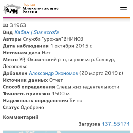
Портал
Млекопитающие
Togg
России
navi
31963
ID
Кабан | Sus scrofa
Вид
Авторы
Служба "урожая" ВНИИОЗ
Дата наблюдения
1 октября 2015 г.
Неточная дата
Нет
Место
УР, Юкаменский р-н, верховья р. Солшур,
Лесополье
Добавлен
Александр Экономов
(20 марта 2019 г.)
Источник данных
Отчет
Способ определения
Следы жизнедеятельности
Точность привязки
1500 м
Надежность определения
Точно
Статус
Одобрено
Комментарий
Загрузка
137_55171