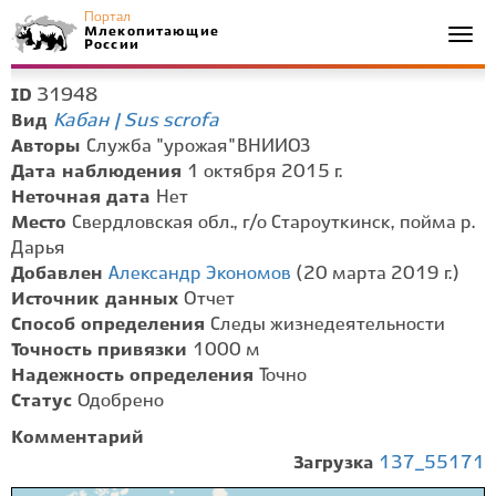
Портал
Млекопитающие
Togg
России
navi
31948
ID
Кабан | Sus scrofa
Вид
Авторы
Служба "урожая" ВНИИОЗ
Дата наблюдения
1 октября 2015 г.
Неточная дата
Нет
Место
Свердловская обл., г/о Староуткинск, пойма р.
Дарья
Добавлен
Александр Экономов
(20 марта 2019 г.)
Источник данных
Отчет
Способ определения
Следы жизнедеятельности
Точность привязки
1000 м
Надежность определения
Точно
Статус
Одобрено
Комментарий
Загрузка
137_55171