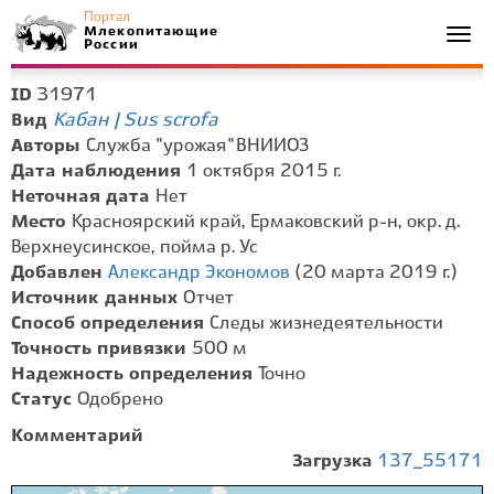
Портал
Млекопитающие
Togg
России
navi
31971
ID
Кабан | Sus scrofa
Вид
Авторы
Служба "урожая" ВНИИОЗ
Дата наблюдения
1 октября 2015 г.
Неточная дата
Нет
Место
Красноярский край, Ермаковский р-н, окр. д.
Верхнеусинское, пойма р. Ус
Добавлен
Александр Экономов
(20 марта 2019 г.)
Источник данных
Отчет
Способ определения
Следы жизнедеятельности
Точность привязки
500 м
Надежность определения
Точно
Статус
Одобрено
Комментарий
Загрузка
137_55171