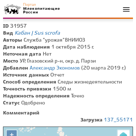
Портал
Млекопитающие
Togg
России
navi
31957
ID
Кабан | Sus scrofa
Вид
Авторы
Служба "урожая" ВНИИОЗ
Дата наблюдения
1 октября 2015 г.
Неточная дата
Нет
Место
УР, Глазовский р-н, окр. д. Парзи
Добавлен
Александр Экономов
(20 марта 2019 г.)
Источник данных
Отчет
Способ определения
Следы жизнедеятельности
Точность привязки
1500 м
Надежность определения
Точно
Статус
Одобрено
Комментарий
Загрузка
137_55171
+