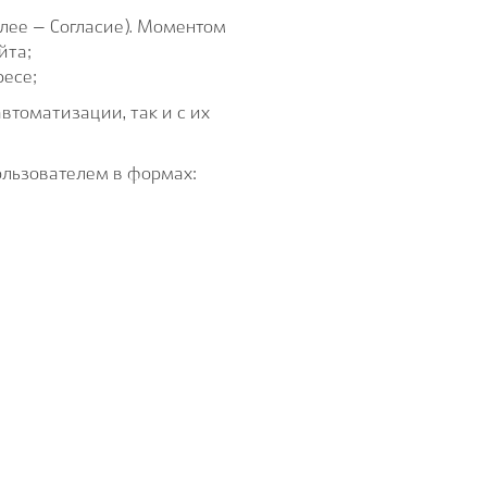
лее – Согласие). Моментом
йта;
ресе;
втоматизации, так и с их
ользователем в формах: