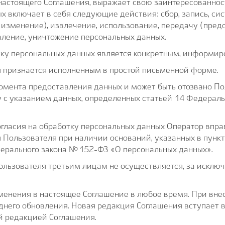
астоящего Соглашения, выражает свою заинтересованность
х включает в себя следующие действия: сбор, запись, си
 изменение), извлечение, использование, передачу (пред
аление, уничтожение персональных данных.
тку персональных данных является конкретным, информир
 признается исполненным в простой письменной форме.
момента предоставления данных и может быть отозвано П
у с указанием данных, определенных статьей 14 Федерал
огласия на обработку персональных данных Оператор впр
 Пользователя при наличии оснований, указанных в пунктах
едерального закона №152-ФЗ «О персональных данных».
льзователя третьим лицам не осуществляется, за исключ
менения в настоящее Соглашение в любое время. При вне
днего обновления. Новая редакция Соглашения вступает в
й редакцией Соглашения.