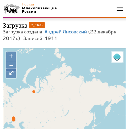
Портал
Млекопитающие
Togg
России
navi
Загрузка
2_53af3
Загрузка создана
Андрей Лисовский
(22 декабря
2017 г.)
Записей
1911
+
−
⤢