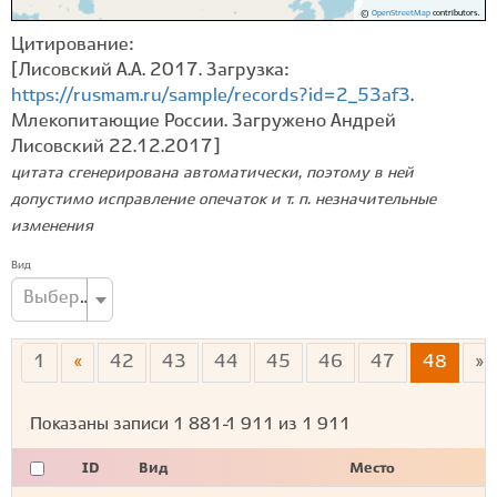
©
OpenStreetMap
contributors.
Цитирование:
[Лисовский А.А. 2017. Загрузка:
https://rusmam.ru/sample/records?id=2_53af3
.
Млекопитающие России. Загружено Андрей
Лисовский 22.12.2017]
цитата сгенерирована автоматически, поэтому в ней
допустимо исправление опечаток и т. п. незначительные
изменения
Вид
Выберите вид...
1
«
42
43
44
45
46
47
48
»
Показаны записи
1 881-1 911
из
1 911
ID
Вид
Место