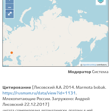
−
⤢
©
OpenStreetMap
contributors.
Модератор
Система
Цитирование
[Лисовский А.А. 2014. Marmota bobak.
https://rusmam.ru/data/view?id=1131
.
Млекопитающие России. Загружено: Андрей
Лисовский 22.12.2017]
цитата сгенерирована автоматически, поэтому в ней