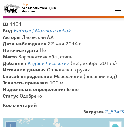
Портал
Млекопитающие
Togg
России
navi
1131
ID
Байбак | Marmota bobak
Вид
Авторы
Лисовский А.А.
Дата наблюдения
22 мая 2014 г.
Неточная дата
Нет
Место
Воронежская обл., степь
Добавлен
Андрей Лисовский
(22 декабря 2017 г.)
Источник данных
Определен в руках
Способ определения
Морфология (внешний вид)
Точность привязки
100 м
Надежность определения
Точно
Статус
Одобрено
Комментарий
Загрузка
2_53af3
+