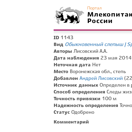
Портал
Млекопита
России
1143
ID
Обыкновенный слепыш | Sp
Вид
Авторы
Лисовский А.А.
Дата наблюдения
23 мая 2014 
Неточная дата
Нет
Место
Воронежская обл., степь
Добавлен
Андрей Лисовский
(22
Источник данных
Определен в 
Способ определения
Следы жиз
Точность привязки
100 м
Надежность определения
Точн
Статус
Одобрено
Комментарий