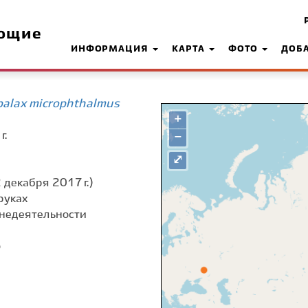
ющие
ИНФОРМАЦИЯ
КАРТА
ФОТО
ДОБ
alax microphthalmus
+
г.
−
⤢
 декабря 2017 г.)
руках
недеятельности
о