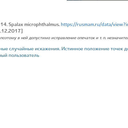
014. Spalax microphthalmus.
https://rusmam.ru/data/view
2.12.2017]
поэтому в ней допустимо исправление опечаток и т. п. незначит
ные случайные искажения. Истинное положение точек д
ный пользователь