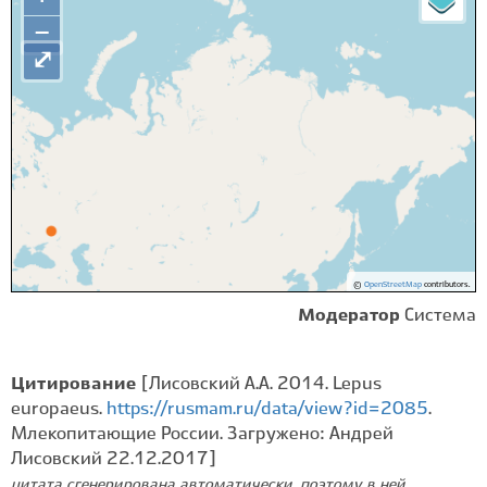
−
⤢
©
OpenStreetMap
contributors.
Модератор
Система
Цитирование
[Лисовский А.А. 2014. Lepus
europaeus.
https://rusmam.ru/data/view?id=2085
.
Млекопитающие России. Загружено: Андрей
Лисовский 22.12.2017]
цитата сгенерирована автоматически, поэтому в ней