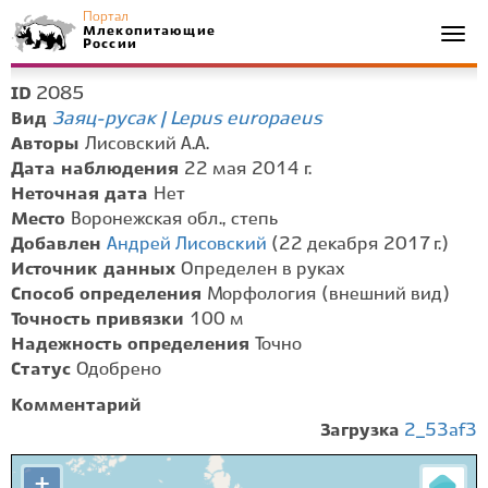
Портал
Млекопитающие
Togg
России
navi
2085
ID
Заяц-русак | Lepus europaeus
Вид
Авторы
Лисовский А.А.
Дата наблюдения
22 мая 2014 г.
Неточная дата
Нет
Место
Воронежская обл., степь
Добавлен
Андрей Лисовский
(22 декабря 2017 г.)
Источник данных
Определен в руках
Способ определения
Морфология (внешний вид)
Точность привязки
100 м
Надежность определения
Точно
Статус
Одобрено
Комментарий
Загрузка
2_53af3
+