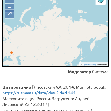
−
⤢
©
OpenStreetMap
contributors.
Модератор
Система
Цитирование
[Лисовский А.А. 2014. Marmota bobak.
https://rusmam.ru/data/view?id=1141
.
Млекопитающие России. Загружено: Андрей
Лисовский 22.12.2017]
цитата сгенерирована автоматически, поэтому в ней