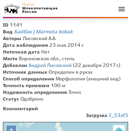
Портал
Млекопитающие
Togg
России
navi
1141
ID
Байбак | Marmota bobak
Вид
Авторы
Лисовский А.А.
Дата наблюдения
23 мая 2014 г.
Неточная дата
Нет
Место
Воронежская обл., степь
Добавлен
Андрей Лисовский
(22 декабря 2017 г.)
Источник данных
Определен в руках
Способ определения
Морфология (внешний вид)
Точность привязки
100 м
Надежность определения
Точно
Статус
Одобрено
Комментарий
Загрузка
2_53af3
+