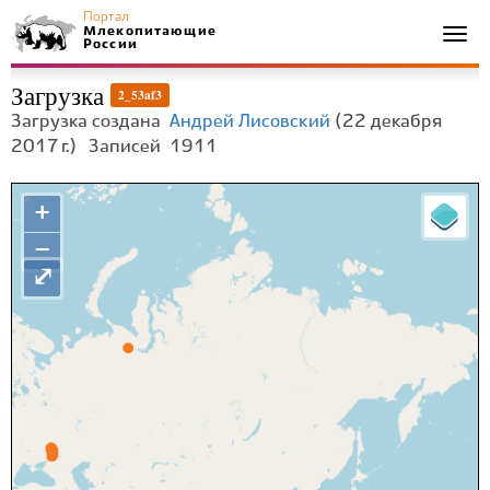
Портал
Млекопитающие
Togg
России
navi
Загрузка
2_53af3
Загрузка создана
Андрей Лисовский
(22 декабря
2017 г.)
Записей
1911
+
−
⤢