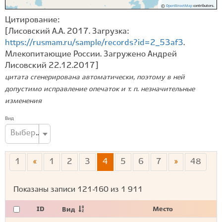
©
OpenStreetMap
contributors.
Цитирование:
[Лисовский А.А. 2017. Загрузка:
https://rusmam.ru/sample/records?id=2_53af3
.
Млекопитающие России. Загружено Андрей
Лисовский 22.12.2017]
цитата сгенерирована автоматически, поэтому в ней
допустимо исправление опечаток и т. п. незначительные
изменения
Вид
Выберите вид...
1
«
1
2
3
4
5
6
7
»
48
Показаны записи
121-160
из
1 911
ID
Место
Вид