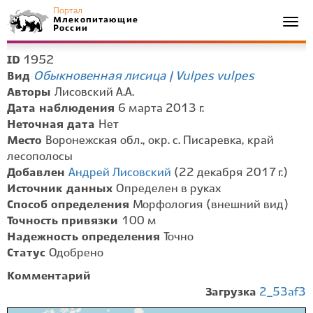
Портал
Млекопитающие
Togg
России
navi
1952
ID
Обыкновенная лисица | Vulpes vulpes
Вид
Авторы
Лисовский А.А.
Дата наблюдения
6 марта 2013 г.
Неточная дата
Нет
Место
Воронежская обл., окр. с. Писаревка, край
лесополосы
Добавлен
Андрей Лисовский
(22 декабря 2017 г.)
Источник данных
Определен в руках
Способ определения
Морфология (внешний вид)
Точность привязки
100 м
Надежность определения
Точно
Статус
Одобрено
Комментарий
Загрузка
2_53af3