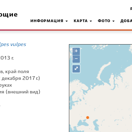
ющие
ИНФОРМАЦИЯ
КАРТА
ФОТО
ДОБ
pes vulpes
+
013 г.
−
⤢
сев, край поля
 декабря 2017 г.)
руках
я (внешний вид)
о