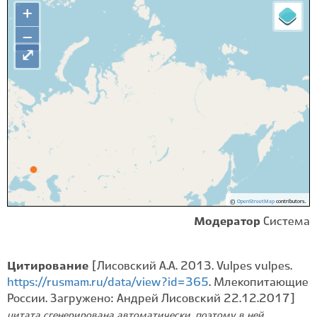
+
−
⤢
©
OpenStreetMap
contributors.
Модератор
Система
Цитирование
[Лисовский А.А. 2013. Vulpes vulpes.
https://rusmam.ru/data/view?id=365
. Млекопитающие
России. Загружено: Андрей Лисовский 22.12.2017]
цитата сгенерирована автоматически, поэтому в ней