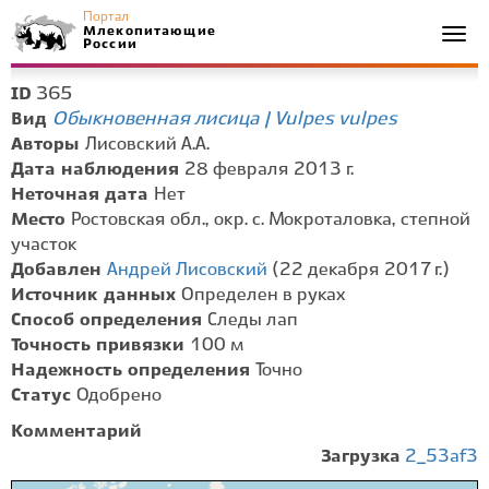
Портал
Млекопитающие
Togg
России
navi
365
ID
Обыкновенная лисица | Vulpes vulpes
Вид
Авторы
Лисовский А.А.
Дата наблюдения
28 февраля 2013 г.
Неточная дата
Нет
Место
Ростовская обл., окр. с. Мокроталовка, степной
участок
Добавлен
Андрей Лисовский
(22 декабря 2017 г.)
Источник данных
Определен в руках
Способ определения
Следы лап
Точность привязки
100 м
Надежность определения
Точно
Статус
Одобрено
Комментарий
Загрузка
2_53af3