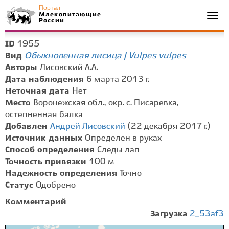
Портал
Млекопитающие
Togg
России
navi
1955
ID
Обыкновенная лисица | Vulpes vulpes
Вид
Авторы
Лисовский А.А.
Дата наблюдения
6 марта 2013 г.
Неточная дата
Нет
Место
Воронежская обл., окр. с. Писаревка,
остепненная балка
Добавлен
Андрей Лисовский
(22 декабря 2017 г.)
Источник данных
Определен в руках
Способ определения
Следы лап
Точность привязки
100 м
Надежность определения
Точно
Статус
Одобрено
Комментарий
Загрузка
2_53af3