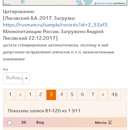
©
OpenStreetMap
contributors.
Цитирование:
[Лисовский А.А. 2017. Загрузка:
https://rusmam.ru/sample/records?id=2_53af3
.
Млекопитающие России. Загружено Андрей
Лисовский 22.12.2017]
цитата сгенерирована автоматически, поэтому в ней
допустимо исправление опечаток и т. п. незначительные
изменения
Вид
Выберите вид...
1
«
1
2
3
4
5
6
7
»
48
Показаны записи
81-120
из
1 911
ID
Вид
Место