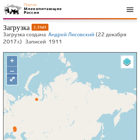
Портал
Млекопитающие
Togg
России
navi
Загрузка
2_53af3
Загрузка создана
Андрей Лисовский
(22 декабря
2017 г.)
Записей
1911
+
−
⤢