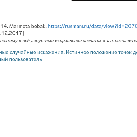
014. Marmota bobak.
https://rusmam.ru/data/view?id=207
2.12.2017]
поэтому в ней допустимо исправление опечаток и т. п. незначит
ные случайные искажения. Истинное положение точек д
ный пользователь