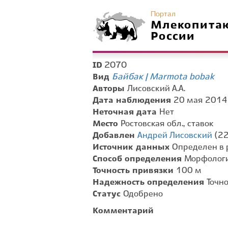
Портал
Млекопита
России
2070
ID
Байбак | Marmota bobak
Вид
Авторы
Лисовский А.А.
Дата наблюдения
20 мая 2014 
Неточная дата
Нет
Место
Ростовская обл., ставок
Добавлен
Андрей Лисовский
(22
Источник данных
Определен в 
Способ определения
Морфологи
Точность привязки
100 м
Надежность определения
Точн
Статус
Одобрено
Комментарий