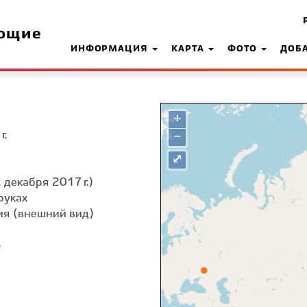
ющие
ИНФОРМАЦИЯ
КАРТА
ФОТО
ДОБ
+
г.
−
⤢
 декабря 2017 г.)
руках
я (внешний вид)
о