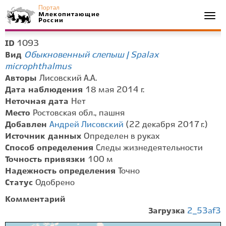
Портал
Млекопитающие
Togg
России
navi
1093
ID
Обыкновенный слепыш | Spalax
Вид
microphthalmus
Авторы
Лисовский А.А.
Дата наблюдения
18 мая 2014 г.
Неточная дата
Нет
Место
Ростовская обл., пашня
Добавлен
Андрей Лисовский
(22 декабря 2017 г.)
Источник данных
Определен в руках
Способ определения
Следы жизнедеятельности
Точность привязки
100 м
Надежность определения
Точно
Статус
Одобрено
Комментарий
Загрузка
2_53af3