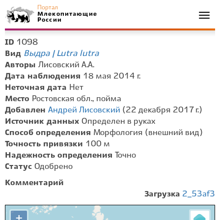
Портал
Млекопитающие
Togg
России
navi
1098
ID
Выдра | Lutra lutra
Вид
Авторы
Лисовский А.А.
Дата наблюдения
18 мая 2014 г.
Неточная дата
Нет
Место
Ростовская обл., пойма
Добавлен
Андрей Лисовский
(22 декабря 2017 г.)
Источник данных
Определен в руках
Способ определения
Морфология (внешний вид)
Точность привязки
100 м
Надежность определения
Точно
Статус
Одобрено
Комментарий
Загрузка
2_53af3
+