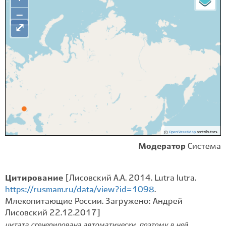
−
⤢
©
OpenStreetMap
contributors.
Модератор
Система
Цитирование
[Лисовский А.А. 2014. Lutra lutra.
https://rusmam.ru/data/view?id=1098
.
Млекопитающие России. Загружено: Андрей
Лисовский 22.12.2017]
цитата сгенерирована автоматически, поэтому в ней