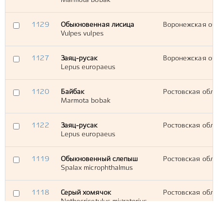
Marmota bobak
1129
Обыкновенная лисица
Воронежская обл.
Vulpes vulpes
1127
Заяц-русак
Воронежская обл
Lepus europaeus
1120
Байбак
Ростовская обл.,
Marmota bobak
1122
Заяц-русак
Ростовская обл.
Lepus europaeus
1119
Обыкновенный слепыш
Ростовская обл.,
Spalax microphthalmus
1118
Серый хомячок
Ростовская обл.,
Nothocricetulus migratorius