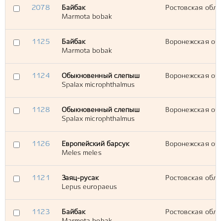
2078
Байбак
Ростовская обл.
Marmota bobak
1125
Байбак
Воронежская обл.
Marmota bobak
1124
Обыкновенный слепыш
Воронежская обл.
Spalax microphthalmus
1128
Обыкновенный слепыш
Воронежская обл.
Spalax microphthalmus
1126
Европейский барсук
Воронежская обл
Meles meles
1121
Заяц-русак
Ростовская обл.,
Lepus europaeus
1123
Байбак
Ростовская обл.