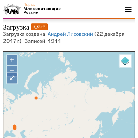
Портал
Млекопитающие
Togg
России
navi
Загрузка
2_53af3
Загрузка создана
Андрей Лисовский
(22 декабря
2017 г.)
Записей
1911
+
−
⤢