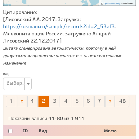
©
OpenStreetMap
contributors.
Цитирование:
[Лисовский А.А. 2017. Загрузка:
https://rusmam.ru/sample/records?id=2_53af3
.
Млекопитающие России. Загружено Андрей
Лисовский 22.12.2017]
цитата сгенерирована автоматически, поэтому в ней
допустимо исправление опечаток и т. п. незначительные
изменения
Вид
Выберите вид...
1
«
1
2
3
4
5
6
7
»
48
Показаны записи
41-80
из
1 911
ID
Вид
Место