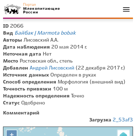
Портал
Млекопитающие
Togg
России
navi
2066
ID
Байбак | Marmota bobak
Вид
Авторы
Лисовский А.А.
Дата наблюдения
20 мая 2014 г.
Неточная дата
Нет
Место
Ростовская обл., степь
Добавлен
Андрей Лисовский
(22 декабря 2017 г.)
Источник данных
Определен в руках
Способ определения
Морфология (внешний вид)
Точность привязки
100 м
Надежность определения
Точно
Статус
Одобрено
Комментарий
Загрузка
2_53af3
+