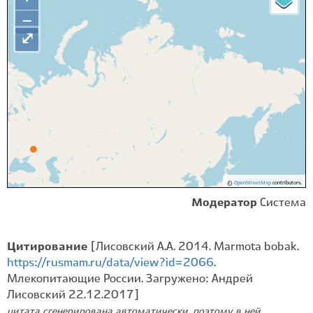
−
⤢
©
OpenStreetMap
contributors.
Модератор
Система
Цитирование
[Лисовский А.А. 2014. Marmota bobak.
https://rusmam.ru/data/view?id=2066
.
Млекопитающие России. Загружено: Андрей
Лисовский 22.12.2017]
цитата сгенерирована автоматически, поэтому в ней