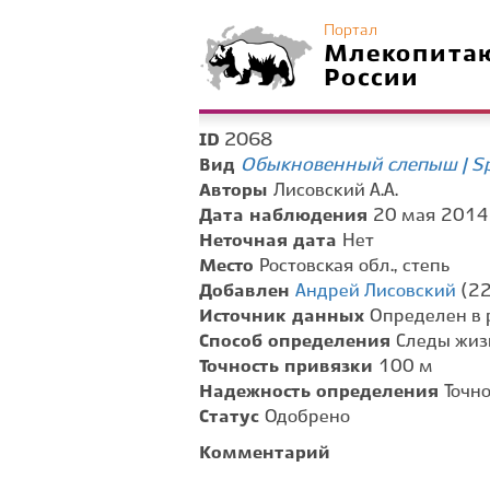
Портал
Млекопита
России
2068
ID
Обыкновенный слепыш | Sp
Вид
Авторы
Лисовский А.А.
Дата наблюдения
20 мая 2014 
Неточная дата
Нет
Место
Ростовская обл., степь
Добавлен
Андрей Лисовский
(22
Источник данных
Определен в 
Способ определения
Следы жиз
Точность привязки
100 м
Надежность определения
Точн
Статус
Одобрено
Комментарий