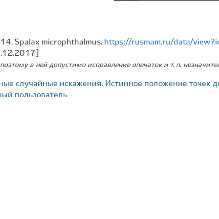
014. Spalax microphthalmus.
https://rusmam.ru/data/view
2.12.2017]
поэтому в ней допустимо исправление опечаток и т. п. незначит
ные случайные искажения. Истинное положение точек д
ный пользователь