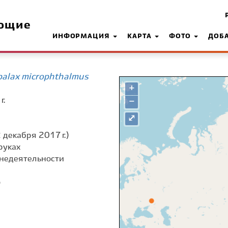
ющие
ИНФОРМАЦИЯ
КАРТА
ФОТО
ДОБ
alax microphthalmus
+
г.
−
⤢
 декабря 2017 г.)
руках
недеятельности
о