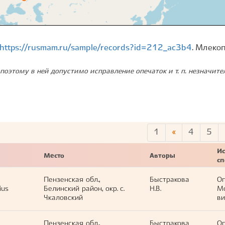
https://rusmam.ru/sample/records?id=212_ac3b4
. Млеко
поэтому в ней допустимо исправление опечаток и т. п. незначит
1
«
4
5
Ис
Место
Авторы
с
Пензенская обл.,
Быстракова
Оп
ius
Белинский район, окр. с.
Н.В.
М
Чкаловский
ви
Пензенская обл.,
Быстракова
Оп