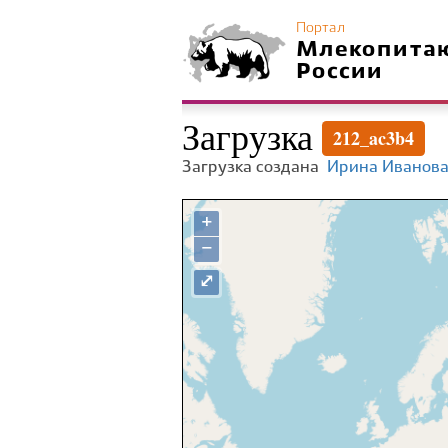
Портал
Млекопита
России
Загрузка
212_ac3b4
Загрузка создана
Ирина Иванов
+
−
⤢