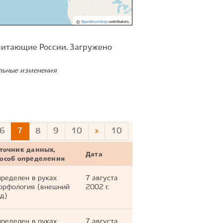
©
OpenStreetMap
contributors.
питающие России. Загружено
ельные изменения
6
7
8
9
10
»
10
точник данных,
Дата
пособ определения
ределен в руках
7 августа
орфология (внешний
2002 г.
д)
ределен в руках
7 августа