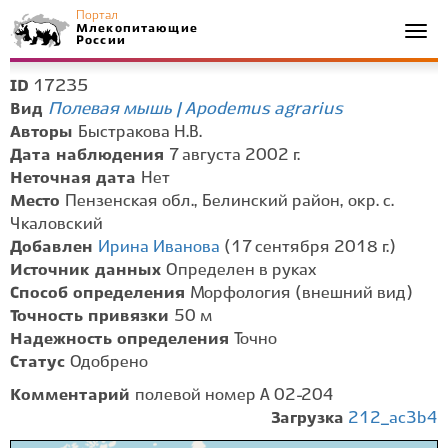
Портал
Млекопитающие
Togg
России
navi
17235
ID
Полевая мышь | Apodemus agrarius
Вид
Авторы
Быстракова Н.В.
Дата наблюдения
7 августа 2002 г.
Неточная дата
Нет
Место
Пензенская обл., Белинский район, окр. с.
Чкаловский
Добавлен
Ирина Иванова
(17 сентября 2018 г.)
Источник данных
Определен в руках
Способ определения
Морфология (внешний вид)
Точность привязки
50 м
Надежность определения
Точно
Статус
Одобрено
Комментарий
полевой номер А 02-204
Загрузка
212_ac3b4