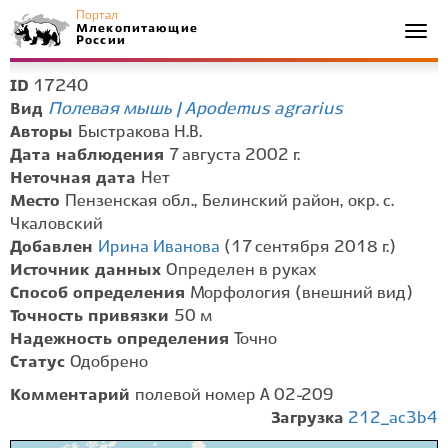
Портал
Млекопитающие
Togg
России
navi
17240
ID
Полевая мышь | Apodemus agrarius
Вид
Авторы
Быстракова Н.В.
Дата наблюдения
7 августа 2002 г.
Неточная дата
Нет
Место
Пензенская обл., Белинский район, окр. с.
Чкаловский
Добавлен
Ирина Иванова
(17 сентября 2018 г.)
Источник данных
Определен в руках
Способ определения
Морфология (внешний вид)
Точность привязки
50 м
Надежность определения
Точно
Статус
Одобрено
Комментарий
полевой номер А 02-209
Загрузка
212_ac3b4