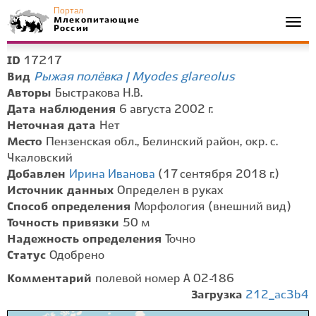
Портал
Млекопитающие
Togg
России
navi
17217
ID
Рыжая полёвка | Myodes glareolus
Вид
Авторы
Быстракова Н.В.
Дата наблюдения
6 августа 2002 г.
Неточная дата
Нет
Место
Пензенская обл., Белинский район, окр. с.
Чкаловский
Добавлен
Ирина Иванова
(17 сентября 2018 г.)
Источник данных
Определен в руках
Способ определения
Морфология (внешний вид)
Точность привязки
50 м
Надежность определения
Точно
Статус
Одобрено
Комментарий
полевой номер А 02-186
Загрузка
212_ac3b4