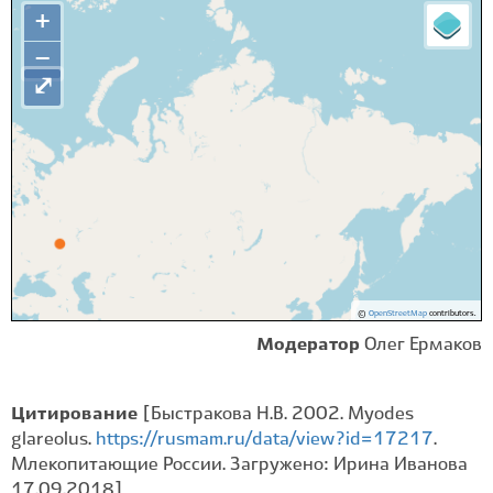
+
−
⤢
©
OpenStreetMap
contributors.
Модератор
Олег Ермаков
Цитирование
[Быстракова Н.В. 2002. Myodes
glareolus.
https://rusmam.ru/data/view?id=17217
.
Млекопитающие России. Загружено: Ирина Иванова
17.09.2018]