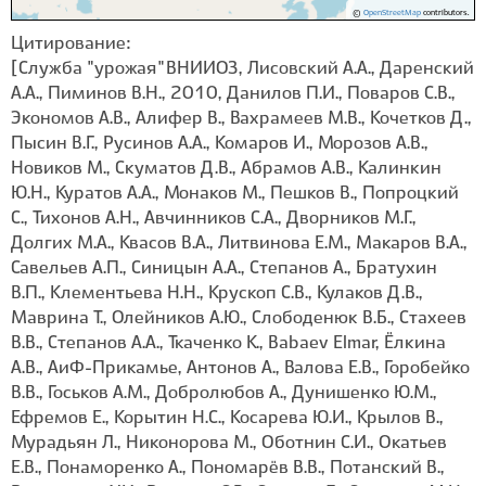
©
OpenStreetMap
contributors.
Цитирование:
[Служба "урожая" ВНИИОЗ, Лисовский А.А., Даренский
А.А., Пиминов В.Н., 2010, Данилов П.И., Поваров С.В.,
Экономов А.В., Алифер В., Вахрамеев М.В., Кочетков Д.,
Пысин В.Г., Русинов А.А., Комаров И., Морозов А.В.,
Новиков М., Скуматов Д.В., Абрамов А.В., Калинкин
Ю.Н., Куратов А.А., Монаков М., Пешков В., Попроцкий
С., Тихонов А.Н., Авчинников С.А., Дворников М.Г.,
Долгих М.А., Квасов В.А., Литвинова Е.М., Макаров В.А.,
Савельев А.П., Синицын А.А., Степанов А., Братухин
В.П., Клементьева Н.Н., Крускоп С.В., Кулаков Д.В.,
Маврина Т., Олейников А.Ю., Слободенюк В.Б., Стахеев
В.В., Степанов А.А., Ткаченко К., Babaev Elmar, Ёлкина
А.В., АиФ-Прикамье, Антонов А., Валова Е.В., Горобейко
В.В., Госьков А.М., Добролюбов А., Дунишенко Ю.М.,
Ефремов Е., Корытин Н.С., Косарева Ю.И., Крылов В.,
Мурадьян Л., Никонорова М., Оботнин С.И., Окатьев
Е.В., Понаморенко А., Пономарёв В.В., Потанский В.,