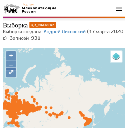
Портал
Млекопитающие
Togg
России
navi
Выборка
s_2_a061ae01e3
Выборка создана
Андрей Лисовский
(17 марта 2020
г.)
Записей
938
+
−
⤢