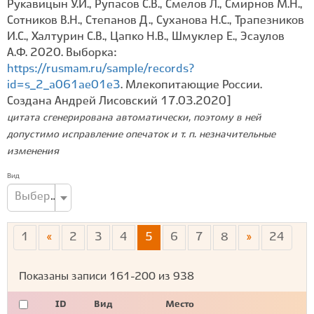
Рукавицын У.И., Рупасов С.В., Смелов Л., Смирнов М.Н.,
Сотников В.Н., Степанов Д., Суханова Н.С., Трапезников
И.С., Халтурин С.В., Цапко Н.В., Шмуклер Е., Эсаулов
А.Ф. 2020. Выборка:
https://rusmam.ru/sample/records?
id=s_2_a061ae01e3
. Млекопитающие России.
Создана Андрей Лисовский 17.03.2020]
цитата сгенерирована автоматически, поэтому в ней
допустимо исправление опечаток и т. п. незначительные
изменения
Вид
Выберите вид...
1
«
2
3
4
5
6
7
8
»
24
Показаны записи
161-200
из
938
ID
Вид
Место