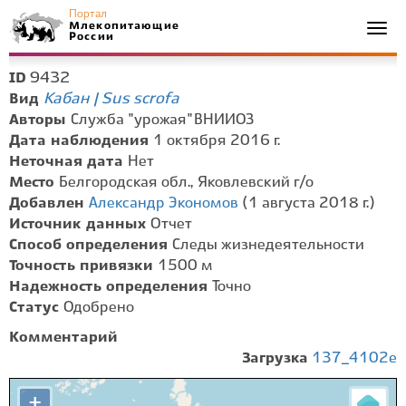
Портал
Млекопитающие
Togg
России
navi
9432
ID
Кабан | Sus scrofa
Вид
Авторы
Служба "урожая" ВНИИОЗ
Дата наблюдения
1 октября 2016 г.
Неточная дата
Нет
Место
Белгородская обл., Яковлевский г/о
Добавлен
Александр Экономов
(1 августа 2018 г.)
Источник данных
Отчет
Способ определения
Следы жизнедеятельности
Точность привязки
1500 м
Надежность определения
Точно
Статус
Одобрено
Комментарий
Загрузка
137_4102e
+