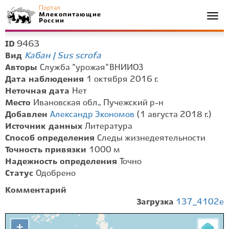
Портал
Млекопитающие
Togg
России
navi
9463
ID
Кабан | Sus scrofa
Вид
Авторы
Служба "урожая" ВНИИОЗ
Дата наблюдения
1 октября 2016 г.
Неточная дата
Нет
Место
Ивановская обл., Пучежский р-н
Добавлен
Александр Экономов
(1 августа 2018 г.)
Источник данных
Литература
Способ определения
Следы жизнедеятельности
Точность привязки
1000 м
Надежность определения
Точно
Статус
Одобрено
Комментарий
Загрузка
137_4102e
+