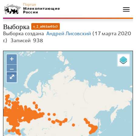
Портал
Млекопитающие
Togg
России
navi
Выборка
s_2_a061ae01e3
Выборка создана
Андрей Лисовский
(17 марта 2020
г.)
Записей
938
+
−
⤢