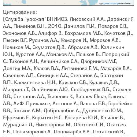
©
OpenStreetMap
contributors.
Цитирование:
[Служба "урожая" ВНИИОЗ, Лисовский А.А., Даренский
А.А., Пиминов В.Н., 2010, Данилов П.И., Поваров С.В.,
Экономов А.В., Алифер В., Вахрамеев М.В., Кочетков Д.,
Пысин В.Г., Русинов А.А., Комаров И., Морозов А.В.,
Новиков М., Скуматов Д.В., Абрамов А.В., Калинкин
Ю.Н., Куратов А.А., Монаков М., Пешков В., Попроцкий
С., Тихонов А.Н., Авчинников С.А., Дворников М.Г.,
Долгих М.А., Квасов В.А., Литвинова Е.М., Макаров В.А.,
Савельев А.П., Синицын А.А., Степанов А., Братухин
В.П., Клементьева Н.Н., Крускоп С.В., Кулаков Д.В.,
Маврина Т., Олейников А.Ю., Слободенюк В.Б., Стахеев
В.В., Степанов А.А., Ткаченко К., Babaev Elmar, Ёлкина
А.В., АиФ-Прикамье, Антонов А., Валова Е.В., Горобейко
В.В., Госьков А.М., Добролюбов А., Дунишенко Ю.М.,
Ефремов Е., Корытин Н.С., Косарева Ю.И., Крылов В.,
Мурадьян Л., Никонорова М., Оботнин С.И., Окатьев
Е.В., Понаморенко А., Пономарёв В.В., Потанский В.,