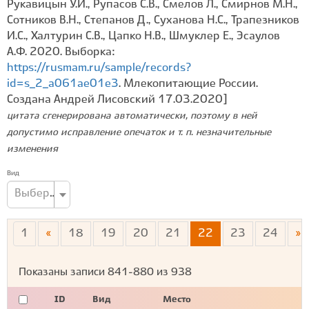
Рукавицын У.И., Рупасов С.В., Смелов Л., Смирнов М.Н.,
Сотников В.Н., Степанов Д., Суханова Н.С., Трапезников
И.С., Халтурин С.В., Цапко Н.В., Шмуклер Е., Эсаулов
А.Ф. 2020. Выборка:
https://rusmam.ru/sample/records?
id=s_2_a061ae01e3
. Млекопитающие России.
Создана Андрей Лисовский 17.03.2020]
цитата сгенерирована автоматически, поэтому в ней
допустимо исправление опечаток и т. п. незначительные
изменения
Вид
Выберите вид...
1
«
18
19
20
21
22
23
24
»
Показаны записи
841-880
из
938
ID
Вид
Место