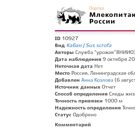
Портал
Млекопита
России
10927
ID
Кабан | Sus scrofa
Вид
Авторы
Служба "урожая" ВНИИО
Дата наблюдения
9 октября 20
Неточная дата
Нет
Место
Россия, Ленинградская обл
Добавлен
Анна Козлова
(6 август
Источник данных
Отчет
Способ определения
Следы жиз
Точность привязки
1000 м
Надежность определения
Точн
Статус
Одобрено
Комментарий