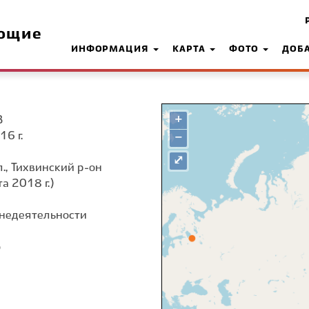
ющие
ИНФОРМАЦИЯ
КАРТА
ФОТО
ДОБ
+
З
16 г.
−
⤢
., Тихвинский р-он
а 2018 г.)
недеятельности
о