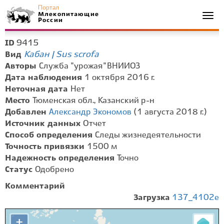
Портал
Млекопитающие
Togg
России
navi
9415
ID
Кабан | Sus scrofa
Вид
Авторы
Служба "урожая" ВНИИОЗ
Дата наблюдения
1 октября 2016 г.
Неточная дата
Нет
Место
Тюменская обл., Казанский р-н
Добавлен
Александр Экономов
(1 августа 2018 г.)
Источник данных
Отчет
Способ определения
Следы жизнедеятельности
Точность привязки
1500 м
Надежность определения
Точно
Статус
Одобрено
Комментарий
Загрузка
137_4102e
+