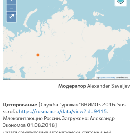
−
⤢
©
OpenStreetMap
contributors.
Модератор
Alexander Saveljev
Цитирование
[Служба "урожая" ВНИИОЗ 2016. Sus
scrofa.
https://rusmam.ru/data/view?id=9415
.
Млекопитающие России. Загружено: Александр
Экономов 01.08.2018]
цитата сгенерирована автоматически, поэтому в ней