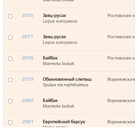
Marmota bobak
2076
Заяц-русак
Ростовская обл
Lepus europaeus
2077
Заяц-русак
Ростовская об
Lepus europaeus
2078
Байбак
Ростовская об
Marmota bobak
2079
Обыкновенный слепыш
Воронежская об
Spalax microphthalmus
2080
Байбак
Воронежская об
Marmota bobak
2081
Европейский барсук
Воронежская о
Meles meles