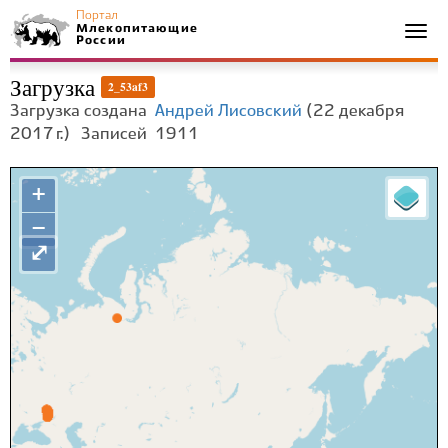
Портал
Млекопитающие
Togg
России
navi
Загрузка
2_53af3
Загрузка создана
Андрей Лисовский
(22 декабря
2017 г.)
Записей
1911
+
−
⤢