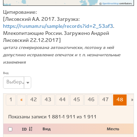
©
OpenStreetMap
contributors.
Цитирование:
[Лисовский А.А. 2017. Загрузка:
https://rusmam.ru/sample/records?id=2_53af3
.
Млекопитающие России. Загружено Андрей
Лисовский 22.12.2017]
цитата сгенерирована автоматически, поэтому в ней
допустимо исправление опечаток и т. п. незначительные
изменения
Вид
Выберите вид...
1
«
42
43
44
45
46
47
48
»
Показаны записи
1 881-1 911
из
1 911
Вид
Место
ID