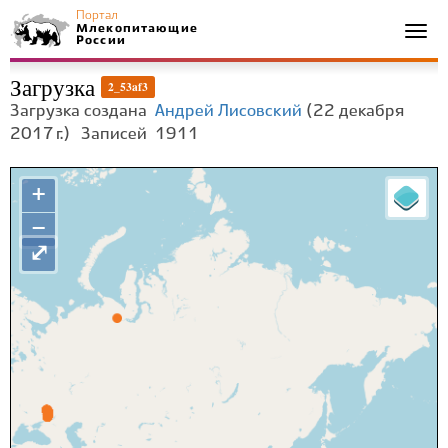
Портал
Млекопитающие
Togg
России
navi
Загрузка
2_53af3
Загрузка создана
Андрей Лисовский
(22 декабря
2017 г.)
Записей
1911
+
−
⤢