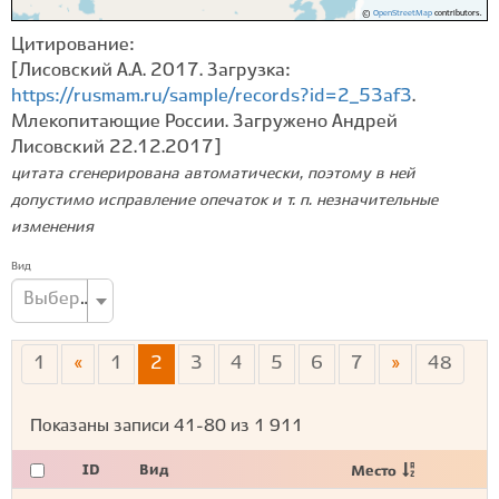
©
OpenStreetMap
contributors.
Цитирование:
[Лисовский А.А. 2017. Загрузка:
https://rusmam.ru/sample/records?id=2_53af3
.
Млекопитающие России. Загружено Андрей
Лисовский 22.12.2017]
цитата сгенерирована автоматически, поэтому в ней
допустимо исправление опечаток и т. п. незначительные
изменения
Вид
Выберите вид...
1
«
1
2
3
4
5
6
7
»
48
Показаны записи
41-80
из
1 911
ID
Вид
Место