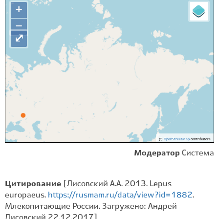
+
−
⤢
©
OpenStreetMap
contributors.
Модератор
Система
Цитирование
[Лисовский А.А. 2013. Lepus
europaeus.
https://rusmam.ru/data/view?id=1882
.
Млекопитающие России. Загружено: Андрей
Лисовский 22.12.2017]