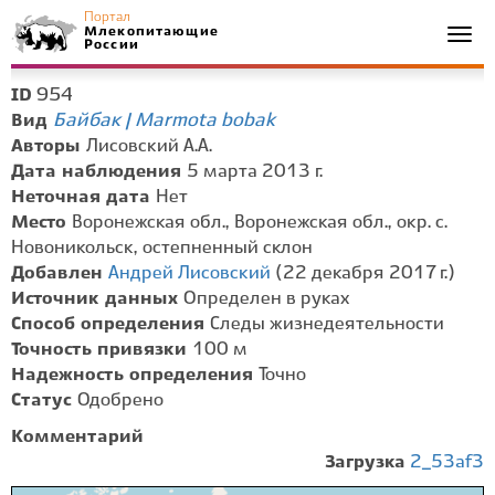
Портал
Млекопитающие
Togg
России
navi
954
ID
Байбак | Marmota bobak
Вид
Авторы
Лисовский А.А.
Дата наблюдения
5 марта 2013 г.
Неточная дата
Нет
Место
Воронежская обл., Воронежская обл., окр. с.
Новоникольск, остепненный склон
Добавлен
Андрей Лисовский
(22 декабря 2017 г.)
Источник данных
Определен в руках
Способ определения
Следы жизнедеятельности
Точность привязки
100 м
Надежность определения
Точно
Статус
Одобрено
Комментарий
Загрузка
2_53af3