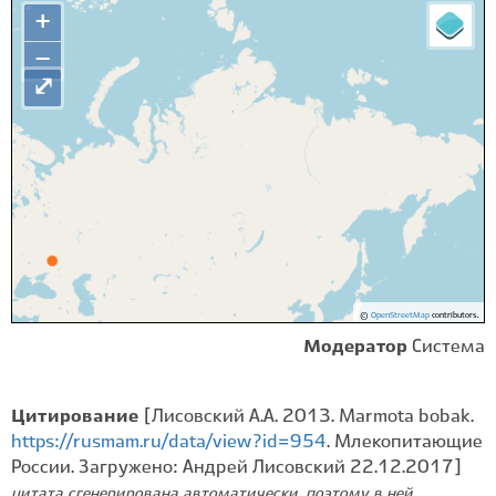
+
−
⤢
©
OpenStreetMap
contributors.
Модератор
Система
Цитирование
[Лисовский А.А. 2013. Marmota bobak.
https://rusmam.ru/data/view?id=954
. Млекопитающие
России. Загружено: Андрей Лисовский 22.12.2017]
цитата сгенерирована автоматически, поэтому в ней