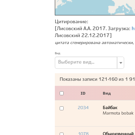
Цитирование:
[Лисовский А.А. 2017. Загрузка:
h
Лисовский 22.12.2017]
цитата сгенерирована автоматически, 
Вид
Выберите вид...
Показаны записи
121-160
из
1 9
ID
Вид
2034
Байбак
Marmota bobak
1078
Обыкновенный