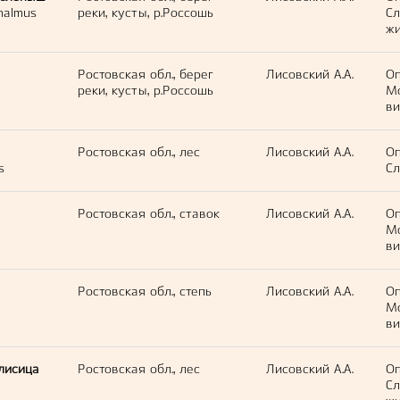
halmus
реки, кусты, р.Россошь
С
жи
Ростовская обл., берег
Лисовский А.А.
Оп
реки, кусты, р.Россошь
М
ви
Ростовская обл., лес
Лисовский А.А.
Оп
s
Сл
Ростовская обл., ставок
Лисовский А.А.
Оп
М
ви
Ростовская обл., степь
Лисовский А.А.
Оп
М
ви
лисица
Ростовская обл., лес
Лисовский А.А.
Оп
С