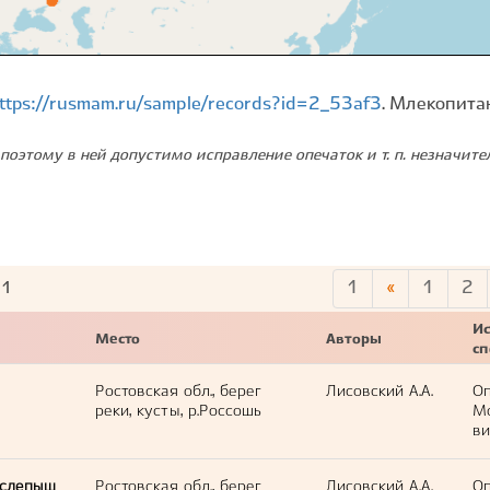
ttps://rusmam.ru/sample/records?id=2_53af3
. Млекопита
поэтому в ней допустимо исправление опечаток и т. п. незначит
1
«
1
2
11
Ис
Место
Авторы
с
Ростовская обл., берег
Лисовский А.А.
Оп
реки, кусты, р.Россошь
М
ви
 слепыш
Ростовская обл., берег
Лисовский А.А.
Оп