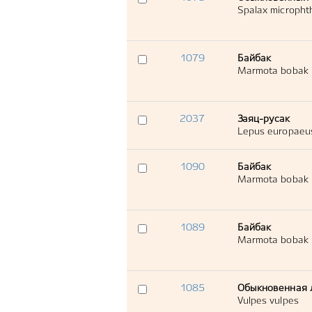
Spalax micropht
1079
Байбак
Marmota bobak
2037
Заяц-русак
Lepus europaeu
1090
Байбак
Marmota bobak
1089
Байбак
Marmota bobak
1085
Обыкновенная 
Vulpes vulpes