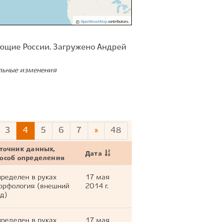
©
OpenStreetMap
contributors.
ющие России. Загружено Андрей
ельные изменения
3
4
5
6
7
»
48
точник данных,
Дата
пособ определения
ределен в руках
17 мая
орфология (внешний
2014 г.
д)
ределен в руках
17 мая