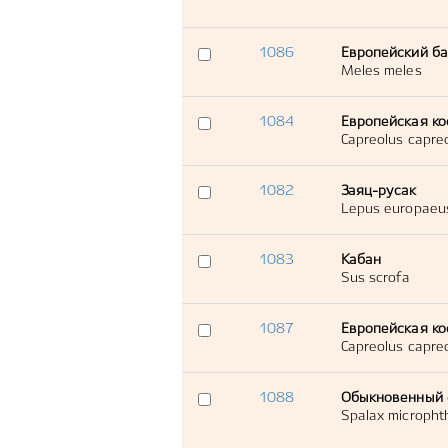
1086
Европейский ба
Meles meles
1084
Европейская ко
Capreolus capre
1082
Заяц-русак
Lepus europaeu
1083
Кабан
Sus scrofa
1087
Европейская ко
Capreolus capre
1088
Обыкновенный
Spalax micropht