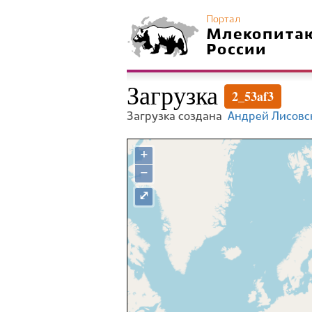
Портал
Млекопита
России
Загрузка
2_53af3
Загрузка создана
Андрей Лисовс
+
−
⤢