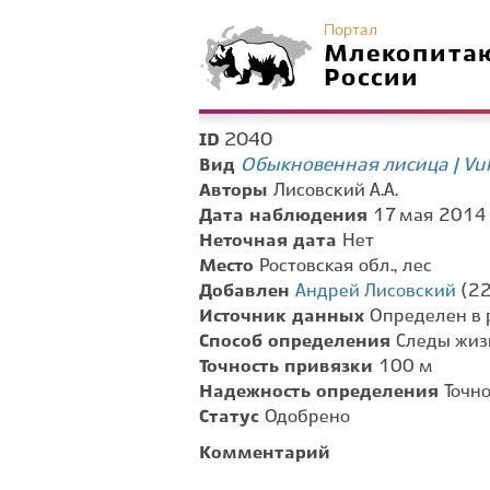
Портал
Млекопита
России
2040
ID
Обыкновенная лисица | Vul
Вид
Авторы
Лисовский А.А.
Дата наблюдения
17 мая 2014 г
Неточная дата
Нет
Место
Ростовская обл., лес
Добавлен
Андрей Лисовский
(22
Источник данных
Определен в 
Способ определения
Следы жиз
Точность привязки
100 м
Надежность определения
Точн
Статус
Одобрено
Комментарий