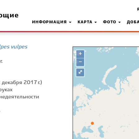
ющие
ИНФОРМАЦИЯ
КАРТА
ФОТО
ДОБ
pes vulpes
+
.
−
⤢
 декабря 2017 г.)
руках
недеятельности
о