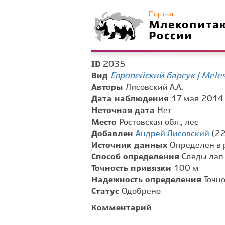
Портал
Млекопита
России
2035
ID
Европейский барсук | Mele
Вид
Авторы
Лисовский А.А.
Дата наблюдения
17 мая 2014 г
Неточная дата
Нет
Место
Ростовская обл., лес
Добавлен
Андрей Лисовский
(22
Источник данных
Определен в 
Способ определения
Следы лап
Точность привязки
100 м
Надежность определения
Точн
Статус
Одобрено
Комментарий