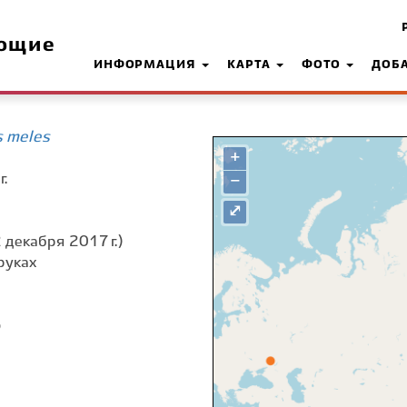
ющие
ИНФОРМАЦИЯ
КАРТА
ФОТО
ДОБ
s meles
+
.
−
⤢
 декабря 2017 г.)
руках
о