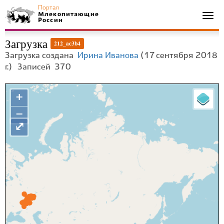
Портал
Млекопитающие
Togg
России
navi
Загрузка
212_ac3b4
Загрузка создана
Ирина Иванова
(17 сентября 2018
г.)
Записей
370
+
−
⤢