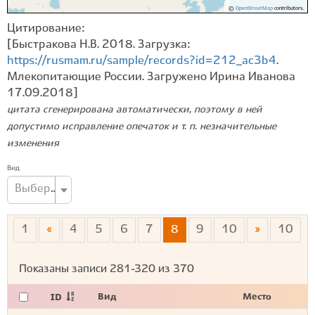
©
OpenStreetMap
contributors.
Цитирование:
[Быстракова Н.В. 2018. Загрузка:
https://rusmam.ru/sample/records?id=212_ac3b4
.
Млекопитающие России. Загружено Ирина Иванова
17.09.2018]
цитата сгенерирована автоматически, поэтому в ней
допустимо исправление опечаток и т. п. незначительные
изменения
Вид
Выберите вид...
1
«
4
5
6
7
8
9
10
»
10
Показаны записи
281-320
из
370
Вид
Место
ID