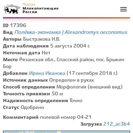
Портал
Млекопитающие
Togg
России
navi
17396
ID
Полёвка-экономка | Alexandromys oeconomus
Вид
Авторы
Быстракова Н.В.
Дата наблюдения
5 августа 2004 г.
Неточная дата
Нет
Место
Рязанская обл., Спасский район, пос. Брыкин
Бор
Добавлен
Ирина Иванова
(17 сентября 2018 г.)
Источник данных
Определен в руках
Способ определения
Морфология (внешний вид)
Точность привязки
50 м
Надежность определения
Точно
Статус
Одобрено
Комментарий
полевой номер 04-21
Загрузка
212_ac3b4