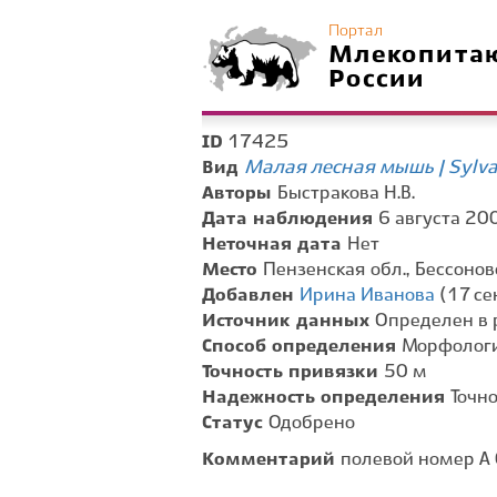
Портал
Млекопита
России
17425
ID
Малая лесная мышь | Sylva
Вид
Авторы
Быстракова Н.В.
Дата наблюдения
6 августа 200
Неточная дата
Нет
Место
Пензенская обл., Бессонов
Добавлен
Ирина Иванова
(17 се
Источник данных
Определен в 
Способ определения
Морфологи
Точность привязки
50 м
Надежность определения
Точн
Статус
Одобрено
Комментарий
полевой номер А