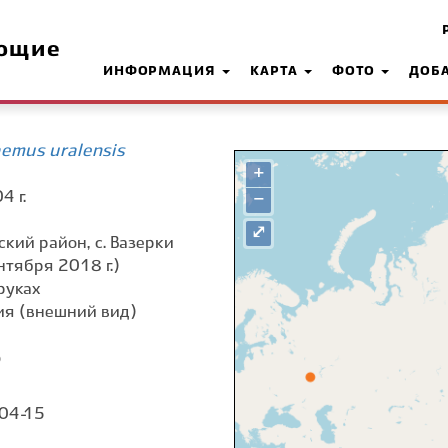
ющие
ИНФОРМАЦИЯ
КАРТА
ФОТО
ДОБ
emus uralensis
+
4 г.
−
⤢
ский район, с. Вазерки
нтября 2018 г.)
руках
я (внешний вид)
о
 04-15