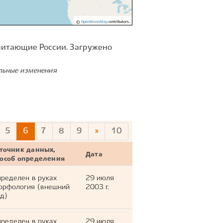
©
OpenStreetMap
contributors.
питающие России. Загружено
ельные изменения
5
6
7
8
9
»
10
точник данных,
Дата
пособ определения
ределен в руках
29 июля
орфология (внешний
2003 г.
д)
ределен в руках
29 июля