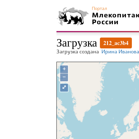
Портал
Млекопита
России
Загрузка
212_ac3b4
Загрузка создана
Ирина Иванов
+
−
⤢