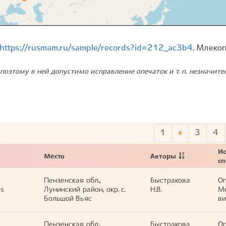
https://rusmam.ru/sample/records?id=212_ac3b4
. Млеко
поэтому в ней допустимо исправление опечаток и т. п. незначит
1
«
3
4
Ис
Место
Авторы
с
Пензенская обл.,
Быстракова
Оп
us
Лунинский район, окр. с.
Н.В.
М
Большой Вьяс
ви
Пензенская обл.,
Быстракова
Оп