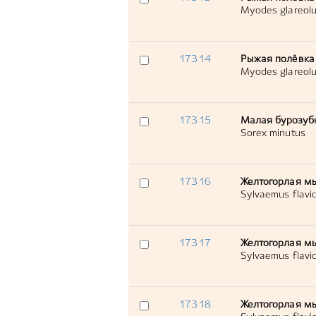
Myodes glareol
17314
Рыжая полёвка
Myodes glareol
17315
Малая бурозуб
Sorex minutus
17316
Желтогорлая м
Sylvaemus flavico
17317
Желтогорлая м
Sylvaemus flavico
17318
Желтогорлая м