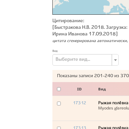
Цитирование:
[Быстракова Н.В. 2018. Загрузка:
Ирина Иванова 17.09.2018]
цитата сгенерирована автоматически, 
Вид
Выберите вид...
Показаны записи
201-240
из
370
ID
Вид
17312
Рыжая полёвка
Myodes glareol
17313
Рыжая полёвка