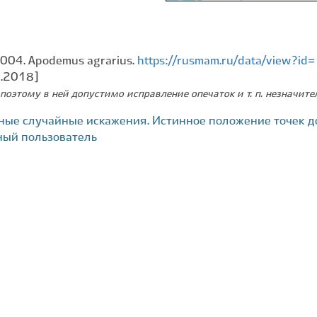
2004. Apodemus agrarius.
https://rusmam.ru/data/view?i
9.2018]
поэтому в ней допустимо исправление опечаток и т. п. незначит
ные случайные искажения. Истинное положение точек д
ный пользователь