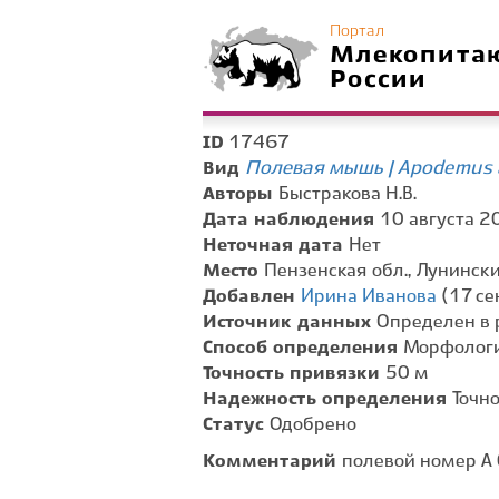
Портал
Млекопита
России
17467
ID
Полевая мышь | Apodemus 
Вид
Авторы
Быстракова Н.В.
Дата наблюдения
10 августа 20
Неточная дата
Нет
Место
Пензенская обл., Лунински
Добавлен
Ирина Иванова
(17 се
Источник данных
Определен в 
Способ определения
Морфологи
Точность привязки
50 м
Надежность определения
Точн
Статус
Одобрено
Комментарий
полевой номер А