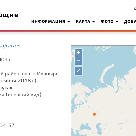
ющие
ИНФОРМАЦИЯ
КАРТА
ФОТО
ДОБ
agrarius
+
04 г.
−
⤢
й район, окр. с. Иванырс
нтября 2018 г.)
руках
я (внешний вид)
о
 04-57