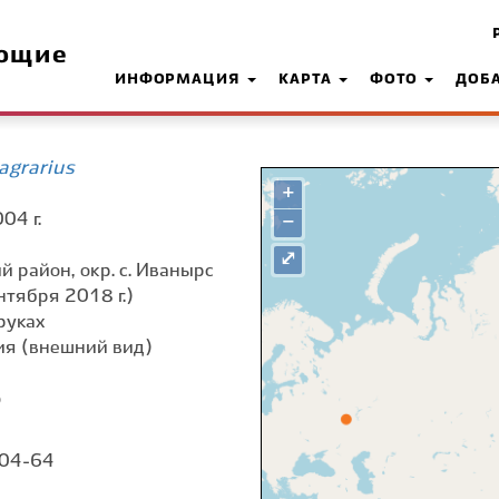
ющие
ИНФОРМАЦИЯ
КАРТА
ФОТО
ДОБ
agrarius
+
04 г.
−
⤢
й район, окр. с. Иванырс
нтября 2018 г.)
руках
я (внешний вид)
о
 04-64