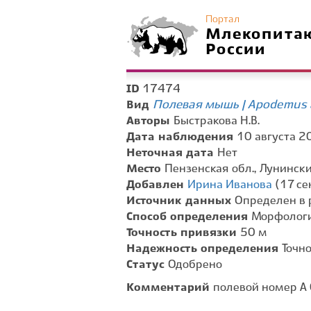
Портал
Млекопита
России
17474
ID
Полевая мышь | Apodemus 
Вид
Авторы
Быстракова Н.В.
Дата наблюдения
10 августа 20
Неточная дата
Нет
Место
Пензенская обл., Лунински
Добавлен
Ирина Иванова
(17 се
Источник данных
Определен в 
Способ определения
Морфологи
Точность привязки
50 м
Надежность определения
Точн
Статус
Одобрено
Комментарий
полевой номер А