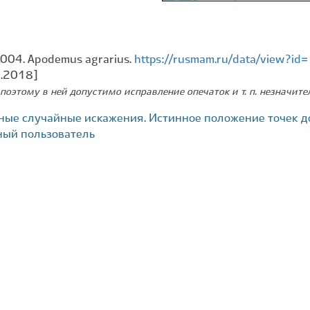
2004. Apodemus agrarius.
https://rusmam.ru/data/view?i
9.2018]
поэтому в ней допустимо исправление опечаток и т. п. незначит
ные случайные искажения. Истинное положение точек д
ный пользователь