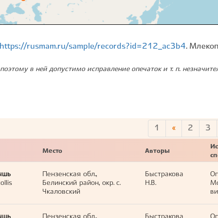
https://rusmam.ru/sample/records?id=212_ac3b4
. Млеко
поэтому в ней допустимо исправление опечаток и т. п. незначит
1
«
2
3
Ис
Место
Авторы
с
ышь
Пензенская обл.,
Быстракова
Оп
llis
Белинский район, окр. с.
Н.В.
М
Чкаловский
ви
ышь
Пензенская обл.,
Быстракова
Оп