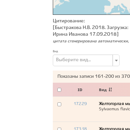
Цитирование:
[Быстракова Н.В. 2018. Загрузка:
Ирина Иванова 17.09.2018]
цитата сгенерирована автоматически, 
Вид
Выберите вид...
Показаны записи
161-200
из
370
ID
Вид
17229
Желтогорлая м
Sylvaemus flavico
17318
Желтогорлая м