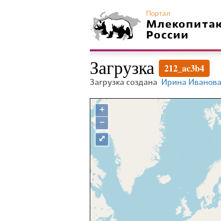
Портал
Млекопита
России
Загрузка
212_ac3b4
Загрузка создана
Ирина Иванов
+
−
⤢