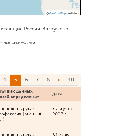
©
OpenStreetMap
contributors.
питающие России. Загружено
ельные изменения
4
5
6
7
8
»
10
точник данных,
Дата
пособ определения
ределен в руках
7 августа
орфология (внешний
2002 г.
д)
ределен в руках
31 июля