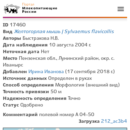
Портал
Млекопитающие
Togg
России
navi
17460
ID
Желтогорлая мышь | Sylvaemus flavicollis
Вид
Авторы
Быстракова Н.В.
Дата наблюдения
10 августа 2004 г.
Неточная дата
Нет
Место
Пензенская обл., Лунинский район, окр. с.
Иванырс
Добавлен
Ирина Иванова
(17 сентября 2018 г.)
Источник данных
Определен в руках
Способ определения
Морфология (внешний вид)
Точность привязки
50 м
Надежность определения
Точно
Статус
Одобрено
Комментарий
полевой номер А 04-50
Загрузка
212_ac3b4