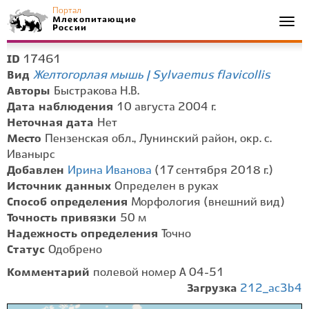
Портал
Млекопитающие
Togg
России
navi
17461
ID
Желтогорлая мышь | Sylvaemus flavicollis
Вид
Авторы
Быстракова Н.В.
Дата наблюдения
10 августа 2004 г.
Неточная дата
Нет
Место
Пензенская обл., Лунинский район, окр. с.
Иванырс
Добавлен
Ирина Иванова
(17 сентября 2018 г.)
Источник данных
Определен в руках
Способ определения
Морфология (внешний вид)
Точность привязки
50 м
Надежность определения
Точно
Статус
Одобрено
Комментарий
полевой номер А 04-51
Загрузка
212_ac3b4